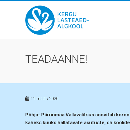
Skip
to
content
TEADAANNE!
11
märts 2020
Põhja- Pärnumaa Vallavalitsus soovitab koro
kaheks kuuks hallatavate asutuste, sh koolide