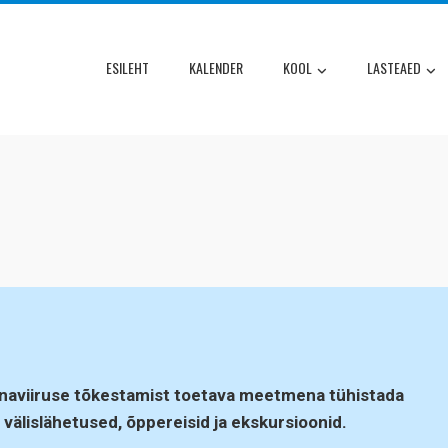
ESILEHT
KALENDER
KOOL
LASTEAED
onaviiruse tõkestamist toetava meetmena tühistada
 välislähetused, õppereisid ja ekskursioonid.