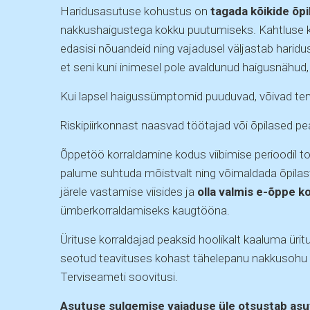
Haridusasutuse kohustus on
tagada kõikide õpi
nakkushaigustega kokku puutumiseks. Kahtluse ko
edasisi nõuandeid ning vajadusel väljastab harid
et seni kuni inimesel pole avaldunud haigusnähud, 
Kui lapsel haigussümptomid puuduvad, võivad tem
Riskipiirkonnast naasvad töötajad või õpilased p
Õppetöö korraldamine kodus viibimise perioodil 
palume suhtuda mõistvalt ning võimaldada õpilast
järele vastamise viisides ja
olla valmis e-õppe k
ümberkorraldamiseks kaugtööna.
Ürituse korraldajad peaksid hoolikalt kaaluma üri
seotud teavituses kohast tähelepanu nakkusohu 
Terviseameti soovitusi.
Asutuse sulgemise vajaduse üle otsustab asut