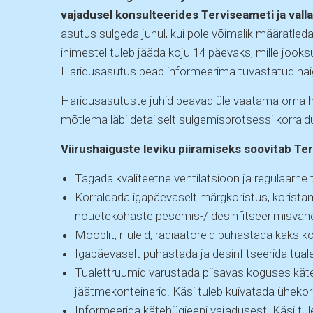
vajadusel konsulteerides Terviseameti ja vall
asutus sulgeda juhul, kui pole võimalik määratleda
inimestel tuleb jääda koju 14 päevaks, mille jook
Haridusasutus peab informeerima tuvastatud haig
Haridusasutuste juhid peavad üle vaatama oma hä
mõtlema läbi detailselt sulgemisprotsessi korrald
Viirushaiguste leviku piiramiseks soovitab Te
Tagada kvaliteetne ventilatsioon ja regulaarne 
Korraldada igapäevaselt märgkoristus, koristam
nõuetekohaste pesemis-/ desinfitseerimisvahe
Mööblit, riiuleid, radiaatoreid puhastada kaks k
Igapäevaselt puhastada ja desinfitseerida tuale
Tualettruumid varustada piisavas koguses kät
jäätmekonteinerid. Käsi tuleb kuivatada ühekor
Informeerida kätehügieeni vajadusest. Käsi tu