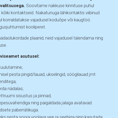
avalitsusega.
Soovitame nakkuse kinnituse puhul
 kõiki kontaktseid. Nakatunuga lähikontaktis viibinud
sul korraldatakse vajadusel koduõpe või kaugtöö.
usjuhtumist kooliperet.
daolukordade plaanid, neid vajadusel täiendama ning
use.
rviseamet asutusel:
tuulutamine;
isel pesta pingid/lauad, ukselingid, söögilauad jmt
nditega;
orda nädalas;
ttruumi sisustus ja pinnad;
epesuvahendiga ning paigaldada jalaga avatavad
dsete paberrätikuga.
leks pesta sooja voolava vee ja seebiga ning kasutada