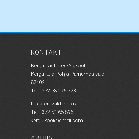
KONTAKT
Kergu Lasteaed-Algkool
Kergu küla Põhja-Pärnumaa vald
87402
Tel +372 58 176 723
Direktor: Valdur Ojala
Tel +372 51 65 896
kergu.kool@gmail.com
ARHIIV