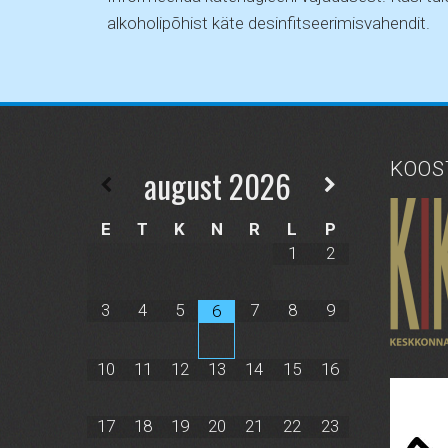
alkoholipõhist käte desinfitseerimisvahendit.
KOOS
august
2026
E
T
K
N
R
L
P
1
2
3
4
5
7
8
9
6
10
11
12
13
14
15
16
17
18
19
20
21
22
23