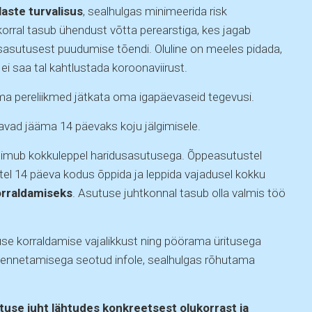
laste turvalisus
, sealhulgas minimeerida risk
rral tasub ühendust võtta perearstiga, kes jagab
usasutusest puudumise tõendi. Oluline on meeles pidada,
ei saa tal kahtlustada koroonaviirust.
a pereliikmed jätkata oma igapäevaseid tegevusi.
eavad jääma 14 päevaks koju jälgimisele.
toimub kokkuleppel haridusasutusega. Õppeasutustel
el 14 päeva kodus õppida ja leppida vajadusel kokku
orraldamiseks
. Asutuse juhtkonnal tasub olla valmis töö
tuse korraldamise vajalikkust ning pöörama üritusega
ennetamisega seotud infole, sealhulgas rõhutama
use juht lähtudes konkreetsest olukorrast ja